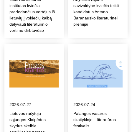
institutas kviečia
savivaldybė kviečia teikti
pradedančius vertėjus iš
kandidatus Antano
lietuvių į vokiečių kalbą
Baranausko literatūrinei
dalyvauti literatūrinio
premijai
vertimo dirbtuvėse
2026-07-27
2026-07-24
Lietuvos rašytojų
Palangos vasaros
sąjungos Klaipėdos
skaitykloje – literatūros
skyrius skelbia
festivalis