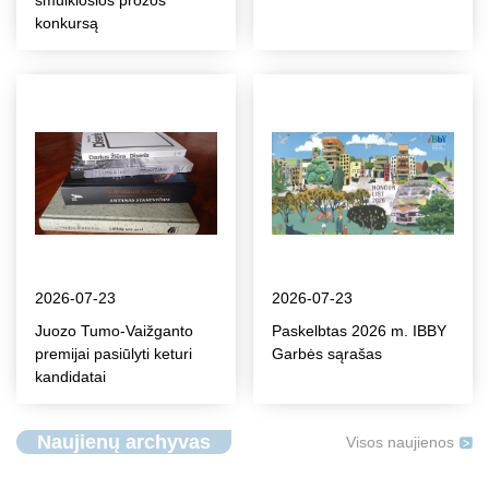
smulkiosios prozos
konkursą
2026-07-23
2026-07-23
Juozo Tumo-Vaižganto
Paskelbtas 2026 m. IBBY
premijai pasiūlyti keturi
Garbės sąrašas
kandidatai
Naujienų archyvas
Visos naujienos