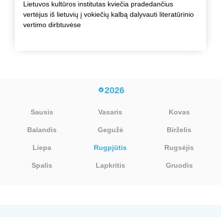
Lietuvos kultūros institutas kviečia pradedančius
vertėjus iš lietuvių į vokiečių kalbą dalyvauti literatūrinio
vertimo dirbtuvėse
2026
Sausis
Vasaris
Kovas
Balandis
Gegužė
Birželis
Liepa
Rugpjūtis
Rugsėjis
Spalis
Lapkritis
Gruodis