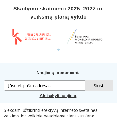
Skaitymo skatinimo 2025–2027 m.
veiksmų planą vykdo
Naujienų prenumerata
Atsisakyti naujienų
Siekdami užtikrinti efektyvų interneto svetainės
Sprendimas:
„Idamas“
. Naudojama
„Smart Web“
sistema.
veikimą, jos veikloje naudojame slapukus (angl.