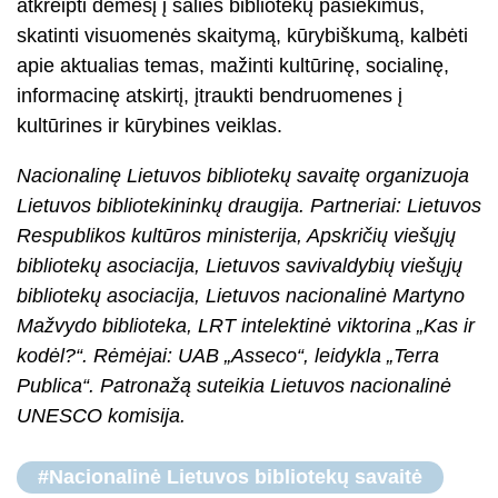
atkreipti dėmesį į šalies bibliotekų pasiekimus,
skatinti visuomenės skaitymą, kūrybiškumą, kalbėti
apie aktualias temas, mažinti kultūrinę, socialinę,
informacinę atskirtį, įtraukti bendruomenes į
kultūrines ir kūrybines veiklas.
Nacionalinę Lietuvos bibliotekų savaitę organizuoja
Lietuvos bibliotekininkų draugija. Partneriai: Lietuvos
Respublikos kultūros ministerija, Apskričių viešųjų
bibliotekų asociacija, Lietuvos savivaldybių viešųjų
bibliotekų asociacija, Lietuvos nacionalinė Martyno
Mažvydo biblioteka, LRT intelektinė viktorina „Kas ir
kodėl?“. Rėmėjai: UAB „Asseco“, leidykla „Terra
Publica“. Patronažą suteikia Lietuvos nacionalinė
UNESCO komisija.
#Nacionalinė Lietuvos bibliotekų savaitė