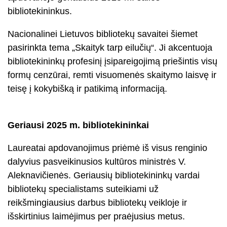
bibliotekininkus.
Nacionalinei Lietuvos bibliotekų savaitei šiemet
pasirinkta tema „Skaityk tarp eilučių“. Ji akcentuoja
bibliotekininkų profesinį įsipareigojimą priešintis visų
formų cenzūrai, remti visuomenės skaitymo laisvę ir
teisę į kokybišką ir patikimą informaciją.
Geriausi 2025 m. bibliotekininkai
Laureatai apdovanojimus priėmė iš visus renginio
dalyvius pasveikinusios kultūros ministrės V.
Aleknavičienės. Geriausių bibliotekininkų vardai
bibliotekų specialistams suteikiami už
reikšmingiausius darbus bibliotekų veikloje ir
išskirtinius laimėjimus per praėjusius metus.