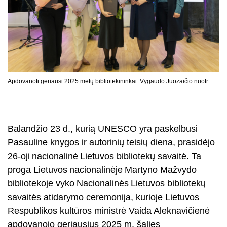
Apdovanoti geriausi 2025 metų bibliotekininkai. Vygaudo Juozaičio nuotr.
Balandžio 23 d., kurią UNESCO yra paskelbusi
Pasauline knygos ir autorinių teisių diena, prasidėjo
26-oji nacionalinė Lietuvos bibliotekų savaitė. Ta
proga Lietuvos nacionalinėje Martyno Mažvydo
bibliotekoje vyko Nacionalinės Lietuvos bibliotekų
savaitės atidarymo ceremonija, kurioje Lietuvos
Respublikos kultūros ministrė Vaida Aleknavičienė
apdovanojo geriausius 2025 m. šalies