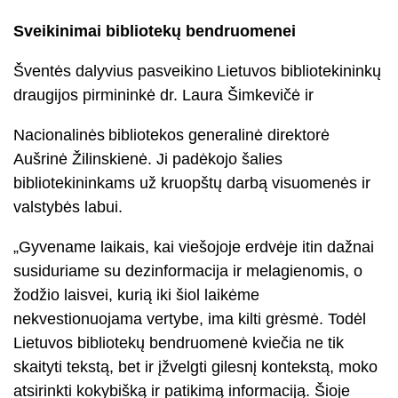
Sveikinimai bibliotekų bendruomenei
Šventės dalyvius pasveikino Lietuvos bibliotekininkų
draugijos pirmininkė dr. Laura Šimkevičė ir
Nacionalinės bibliotekos generalinė direktorė
Aušrinė Žilinskienė. Ji padėkojo šalies
bibliotekininkams už kruopštų darbą visuomenės ir
valstybės labui.
„Gyvename laikais, kai viešojoje erdvėje itin dažnai
susiduriame su dezinformacija ir melagienomis, o
žodžio laisvei, kurią iki šiol laikėme
nekvestionuojama vertybe, ima kilti grėsmė. Todėl
Lietuvos bibliotekų bendruomenė kviečia ne tik
skaityti tekstą, bet ir įžvelgti gilesnį kontekstą, moko
atsirinkti kokybišką ir patikimą informaciją. Šioje