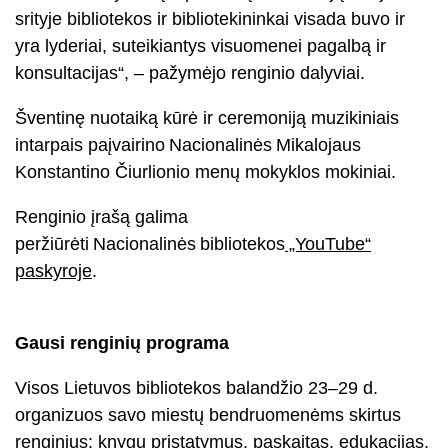
srityje bibliotekos ir bibliotekininkai visada buvo ir
yra lyderiai, suteikiantys visuomenei pagalbą ir
konsultacijas“, – pažymėjo renginio dalyviai.
Šventinę nuotaiką kūrė ir ceremoniją muzikiniais
intarpais paįvairino Nacionalinės Mikalojaus
Konstantino Čiurlionio menų mokyklos mokiniai.
Renginio įrašą galima
peržiūrėti Nacionalinės bibliotekos
„YouTube“
paskyroje
.
Gausi renginių programa
Visos Lietuvos bibliotekos balandžio 23–29 d.
organizuos savo miestų bendruomenėms skirtus
renginius: knygų pristatymus, paskaitas, edukacijas,