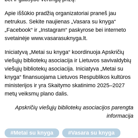
Apie iššūkio pradžią organizatoriai praneš jau
netrukus. Sekite naujienas „Vasara su knyga“
„Facebook“ ir „Instagram“ paskyrose bei interneto
svetainėje www.vasarasuknyga.lt.
Iniciatyvą „Metai su knyga“ koordinuoja Apskričių
viešųjų bibliotekų asociacija ir Lietuvos savivaldybių
viešųjų bibliotekų asociacija. Iniciatyva „Metai su
knyga“ finansuojama Lietuvos Respublikos kultūros
ministerijos ir yra Skaitymo skatinimo 2025–2027
metų veiksmų plano dalis.
Apskričių viešųjų bibliotekų asociacijos parengta
informacija
#Metai su knyga
#Vasara su knyga