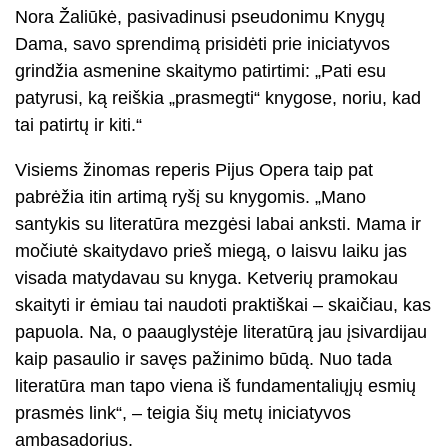
Nora Žaliūkė, pasivadinusi pseudonimu Knygų
Dama, savo sprendimą prisidėti prie iniciatyvos
grindžia asmenine skaitymo patirtimi: „Pati esu
patyrusi, ką reiškia „prasmegti“ knygose, noriu, kad
tai patirtų ir kiti.“
Visiems žinomas reperis Pijus Opera taip pat
pabrėžia itin artimą ryšį su knygomis. „Mano
santykis su literatūra mezgėsi labai anksti. Mama ir
močiutė skaitydavo prieš miegą, o laisvu laiku jas
visada matydavau su knyga. Ketverių pramokau
skaityti ir ėmiau tai naudoti praktiškai – skaičiau, kas
papuola. Na, o paauglystėje literatūrą jau įsivardijau
kaip pasaulio ir savęs pažinimo būdą. Nuo tada
literatūra man tapo viena iš fundamentaliųjų esmių
prasmės link“, – teigia šių metų iniciatyvos
ambasadorius.