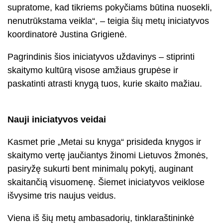
supratome, kad tikriems pokyčiams būtina nuosekli,
nenutrūkstama veikla“, – teigia šių metų iniciatyvos
koordinatorė Justina Grigienė.
Pagrindinis šios iniciatyvos uždavinys – stiprinti
skaitymo kultūrą visose amžiaus grupėse ir
paskatinti atrasti knygą tuos, kurie skaito mažiau.
Nauji iniciatyvos veidai
Kasmet prie „Metai su knyga“ prisideda knygos ir
skaitymo vertę jaučiantys žinomi Lietuvos žmonės,
pasiryžę sukurti bent minimalų pokytį, auginant
skaitančią visuomenę. Šiemet iniciatyvos veiklose
išvysime tris naujus veidus.
Viena iš šių metų ambasadorių, tinklaraštininkė