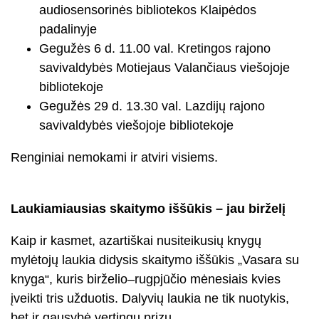
audiosensorinės bibliotekos Klaipėdos
padalinyje
Gegužės 6 d. 11.00 val. Kretingos rajono
savivaldybės Motiejaus Valančiaus viešojoje
bibliotekoje
Gegužės 29 d. 13.30 val. Lazdijų rajono
savivaldybės viešojoje bibliotekoje
Renginiai nemokami ir atviri visiems.
Laukiamiausias skaitymo iššūkis – jau birželį
Kaip ir kasmet, azartiškai nusiteikusių knygų
mylėtojų laukia didysis skaitymo iššūkis „Vasara su
knyga“, kuris birželio–rugpjūčio mėnesiais kvies
įveikti tris užduotis. Dalyvių laukia ne tik nuotykis,
bet ir gausybė vertingų prizų.