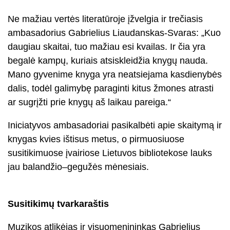
Ne mažiau vertės literatūroje įžvelgia ir trečiasis
ambasadorius Gabrielius Liaudanskas-Svaras: „Kuo
daugiau skaitai, tuo mažiau esi kvailas. Ir čia yra
begalė kampų, kuriais atsiskleidžia knygų nauda.
Mano gyvenime knyga yra neatsiejama kasdienybės
dalis, todėl galimybę paraginti kitus žmones atrasti
ar sugrįžti prie knygų aš laikau pareiga.“
Iniciatyvos ambasadoriai pasikalbėti apie skaitymą ir
knygas kvies ištisus metus, o pirmuosiuose
susitikimuose įvairiose Lietuvos bibliotekose lauks
jau balandžio–gegužės mėnesiais.
Susitikimų tvarkaraštis
Muzikos atlikėjas ir visuomenininkas Gabrielius