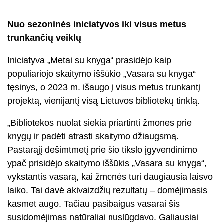
Nuo sezoninės iniciatyvos iki visus metus
trunkančių veiklų
Iniciatyva „Metai su knyga“ prasidėjo kaip
populiariojo skaitymo iššūkio „Vasara su knyga“
tęsinys, o 2023 m. išaugo į visus metus trunkantį
projektą, vienijantį visą Lietuvos bibliotekų tinklą.
„Bibliotekos nuolat siekia priartinti žmones prie
knygų ir padėti atrasti skaitymo džiaugsmą.
Pastarąjį dešimtmetį prie šio tikslo įgyvendinimo
ypač prisidėjo skaitymo iššūkis „Vasara su knyga“,
vykstantis vasarą, kai žmonės turi daugiausia laisvo
laiko. Tai davė akivaizdžių rezultatų – domėjimasis
kasmet augo. Tačiau pasibaigus vasarai šis
susidomėjimas natūraliai nuslūgdavo. Galiausiai